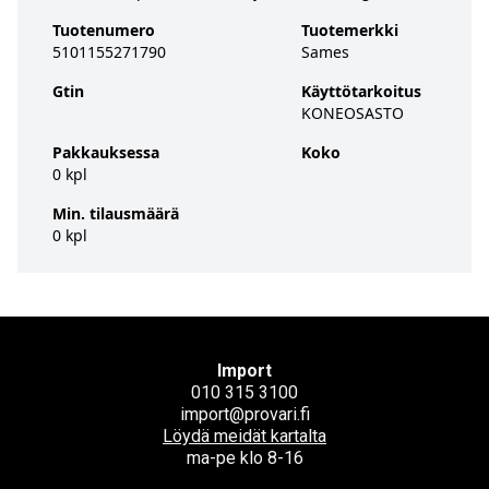
Tuotenumero
Tuotemerkki
5101155271790
Sames
Gtin
Käyttötarkoitus
KONEOSASTO
Pakkauksessa
Koko
0 kpl
Min. tilausmäärä
0 kpl
Import
010 315 3100
import@provari.fi
Löydä meidät kartalta
ma-pe klo 8-16