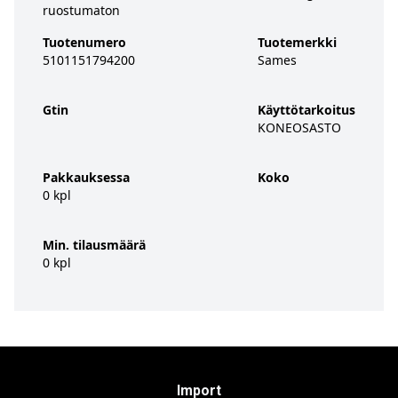
ruostumaton
Tuotenumero
Tuotemerkki
5101151794200
Sames
Gtin
Käyttötarkoitus
KONEOSASTO
Pakkauksessa
Koko
0 kpl
Min. tilausmäärä
0 kpl
Import