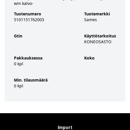
wm kalvo-
Tuotenumero
Tuotemerkki
5101151762003
Sames
Gtin
Käyttötarkoitus
KONEOSASTO
Pakkauksessa
Koko
0 kpl
Min. tilausmäärä
0 kpl
Import