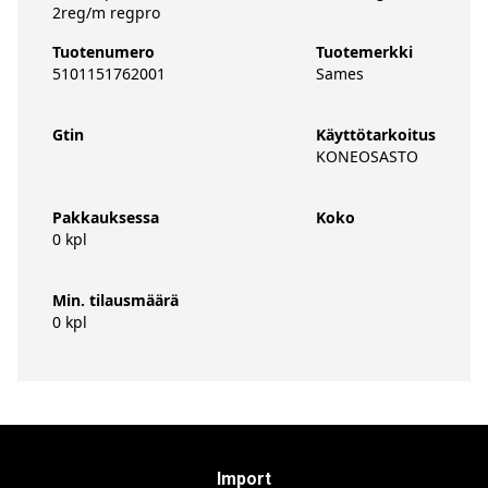
2reg/m regpro
Tuotenumero
Tuotemerkki
5101151762001
Sames
Gtin
Käyttötarkoitus
KONEOSASTO
Pakkauksessa
Koko
0 kpl
Min. tilausmäärä
0 kpl
Import