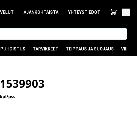
LVELUT
AJANKOHTAISTA
YHTEYSTIEDOT
PUHDISTUS
TARVIKKEET
TEIPPAUS JA SUOJAUS
VIIMEI
1539903
kpl/pss