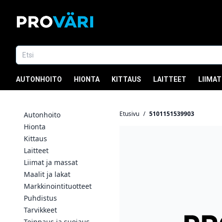
AUTONHOITO
HIONTA
KITTAUS
LAITTEET
LIIMAT
Etusivu
/
5101151539903
Autonhoito
Hionta
Kittaus
Laitteet
Liimat ja massat
Maalit ja lakat
Markkinointituotteet
Puhdistus
Tarvikkeet
Teippaus ja suojaus