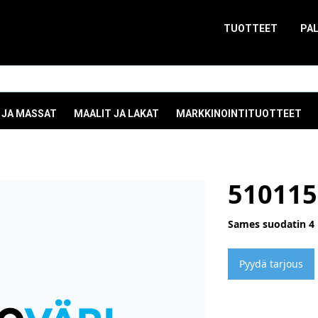
TUOTTEET
PA
 JA MASSAT
MAALIT JA LAKAT
MARKKINOINTITUOTTEET
510115
Sames suodatin 4 
Pyydä tarjous