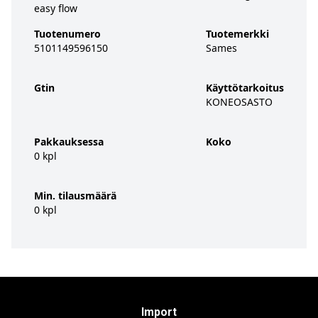
easy flow
Tuotenumero
Tuotemerkki
5101149596150
Sames
Gtin
Käyttötarkoitus
KONEOSASTO
Pakkauksessa
Koko
0 kpl
Min. tilausmäärä
0 kpl
Import