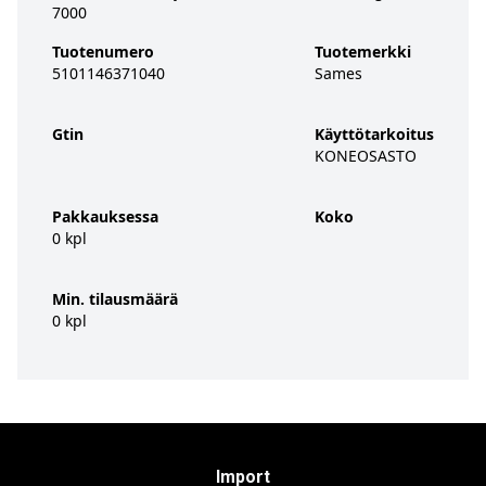
7000
Tuotenumero
Tuotemerkki
5101146371040
Sames
Gtin
Käyttötarkoitus
KONEOSASTO
Pakkauksessa
Koko
0 kpl
Min. tilausmäärä
0 kpl
Import