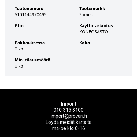
Tuotenumero
Tuotemerkki
5101144970495
Sames
Gtin
Käyttötarkoitus
KONEOSASTO
Pakkauksessa
Koko
0 kpl
Min. tilausmäärä
0 kpl
Import
010 315 3100
import@provari.fi
Löydä meidät kartalta
ma-pe klo 8-16