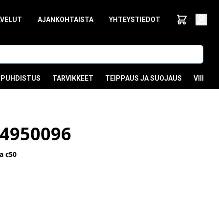
LVELUT
AJANKOHTAISTA
YHTEYSTIEDOT
PUHDISTUS
TARVIKKEET
TEIPPAUS JA SUOJAUS
VIIMEI
4950096
a c50