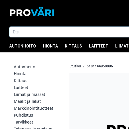
AUTONHOITO
HIONTA
KITTAUS
LAITTEET
LIIMAT
Etusivu
/
5101144950096
Autonhoito
Hionta
Kittaus
Laitteet
Liimat ja massat
Maalit ja lakat
Markkinointituotteet
Puhdistus
Tarvikkeet
Teippaus ja suojaus