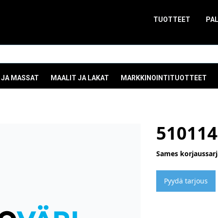
TUOTTEET
PA
 JA MASSAT
MAALIT JA LAKAT
MARKKINOINTITUOTTEET
510114
Sames korjaussarj
Pyydä tarjous