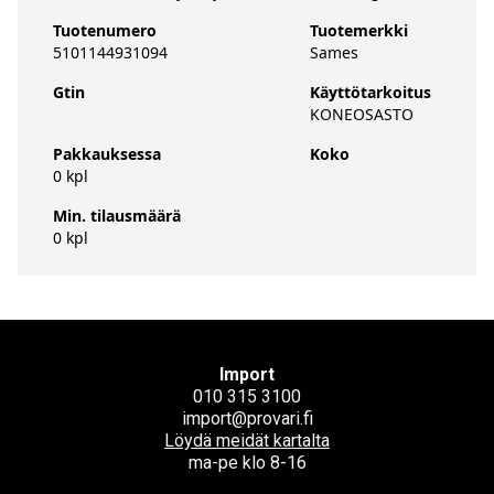
Tuotenumero
Tuotemerkki
5101144931094
Sames
Gtin
Käyttötarkoitus
KONEOSASTO
Pakkauksessa
Koko
0 kpl
Min. tilausmäärä
0 kpl
Import
010 315 3100
import@provari.fi
Löydä meidät kartalta
ma-pe klo 8-16