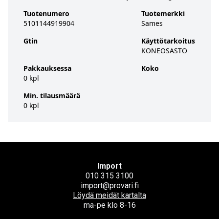
Tuotenumero
Tuotemerkki
5101144919904
Sames
Gtin
Käyttötarkoitus
KONEOSASTO
Pakkauksessa
Koko
0 kpl
Min. tilausmäärä
0 kpl
Import
010 315 3100
import@provari.fi
Löydä meidät kartalta
ma-pe klo 8-16