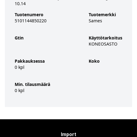
10.14
Tuotenumero
Tuotemerkki
5101144850220
Sames
Gtin
Käyttötarkoitus
KONEOSASTO
Pakkauksessa
Koko
0 kpl
Min. tilausmäärä
0 kpl
Import