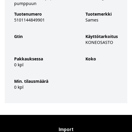
pumppuun
Tuotenumero
Tuotemerkki
5101144849901
Sames
Gtin
Käyttötarkoitus
KONEOSASTO
Pakkauksessa
Koko
0 kpl
Min. tilausmäärä
0 kpl
Import