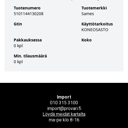
Tuotenumero
Tuotemerkki
5101144130208
Sames
Gtin
Käyttötarkoitus
KONEOSASTO
Pakkauksessa
Koko
0 kpl
Min. tilausmäärä
0 kpl
Import
010 315 3100
import@provari.fi
Löydä meidät kartalta
ma-pe klo 8-16