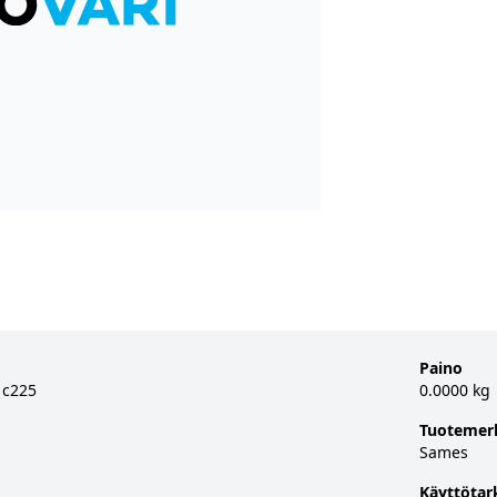
Paino
 c225
0.0000 kg
Tuotemer
Sames
Käyttötar