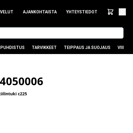
LVELUT
AJANKOHTAISTA
YHTEYSTIEDOT
PUHDISTUS
TARVIKKEET
TEIPPAUS JA SUOJAUS
VIIMEI
4050006
ilintuki c225