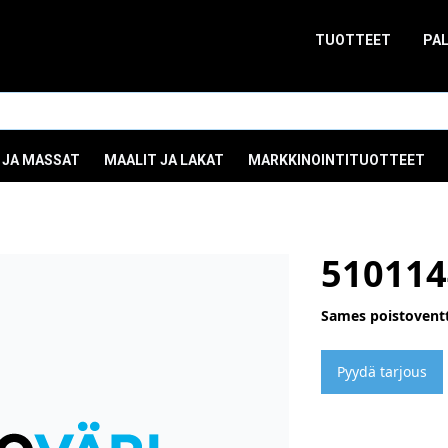
TUOTTEET
PA
 JA MASSAT
MAALIT JA LAKAT
MARKKINOINTITUOTTEET
510114
Sames poistoventti
Pyydä tarjous