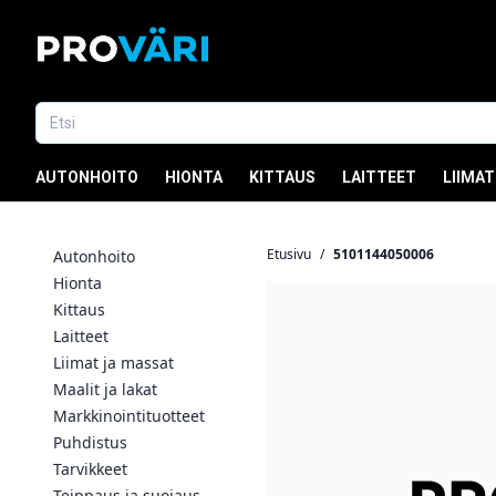
AUTONHOITO
HIONTA
KITTAUS
LAITTEET
LIIMAT
Etusivu
/
5101144050006
Autonhoito
Hionta
Kittaus
Laitteet
Liimat ja massat
Maalit ja lakat
Markkinointituotteet
Puhdistus
Tarvikkeet
Teippaus ja suojaus