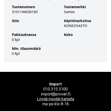
Tuotenumero
Tuotemerkki
5101144030160
Sames
Gtin
Käyttötarkoitus
KONEOSASTO
Pakkauksessa
Koko
0 kpl
Min. tilausmäärä
0 kpl
Import
010 315 3100
import@provari.fi
Löydä meidät kartalta
ma-pe klo 8-16