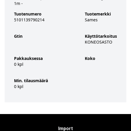
1m -
Tuotenumero
Tuotemerkki
5101139790214
Sames
Gtin
Käyttötarkoitus
KONEOSASTO
Pakkauksessa
Koko
0 kpl
Min. tilausmäärä
0 kpl
Import