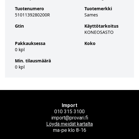
Tuotenumero
Tuotemerkki
5101139280200R
Sames
Gtin
Käyttötarkoitus
KONEOSASTO
Pakkauksessa
Koko
0 kpl
Min. tilausmäärä
0 kpl
Import
010 315 3100
import@provari.fi
Löydä meidät kartalta
ma-pe klo 8-16