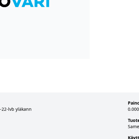
Pain
p-22-lvb yläkann
0.000
Tuot
Same
Käyt