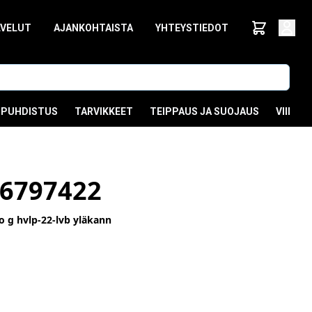
LVELUT
AJANKOHTAISTA
YHTEYSTIEDOT
PUHDISTUS
TARVIKKEET
TEIPPAUS JA SUOJAUS
VIIMEI
6797422
o g hvlp-22-lvb yläkann