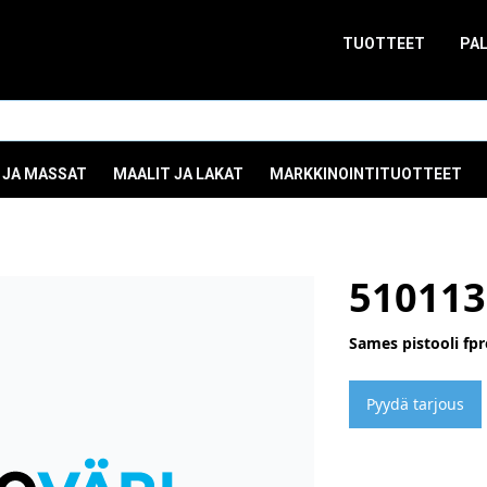
TUOTTEET
PA
 JA MASSAT
MAALIT JA LAKAT
MARKKINOINTITUOTTEET
510113
Sames pistooli fpr
Pyydä tarjous