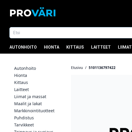
AUTONHOITO
HIONTA
KITTAUS
LAITTEET
LIIMAT
Etusivu
/
5101136797422
Autonhoito
Hionta
Kittaus
Laitteet
Liimat ja massat
Maalit ja lakat
Markkinointituotteet
Puhdistus
Tarvikkeet
Teippaus ja suojaus