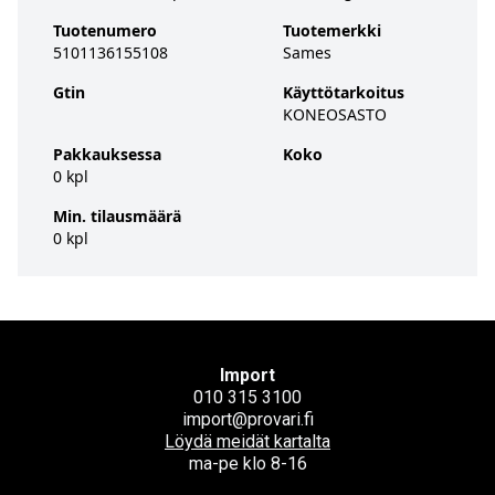
Tuotenumero
Tuotemerkki
5101136155108
Sames
Gtin
Käyttötarkoitus
KONEOSASTO
Pakkauksessa
Koko
0 kpl
Min. tilausmäärä
0 kpl
Import
010 315 3100
import@provari.fi
Löydä meidät kartalta
ma-pe klo 8-16