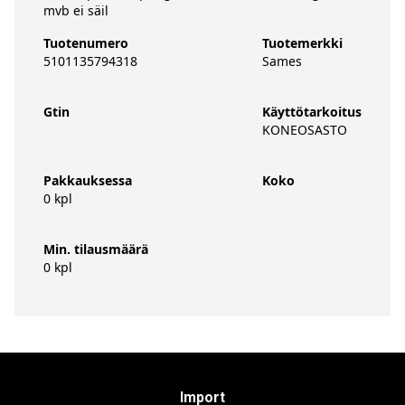
mvb ei säil
Tuotenumero
Tuotemerkki
5101135794318
Sames
Gtin
Käyttötarkoitus
KONEOSASTO
Pakkauksessa
Koko
0 kpl
Min. tilausmäärä
0 kpl
Import