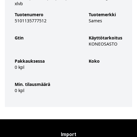
xlvb
Tuotenumero
Tuotemerkki
5101135777512
Sames
Gtin
Käyttötarkoitus
KONEOSASTO
Pakkauksessa
Koko
0 kpl
Min. tilausmäärä
0 kpl
Import