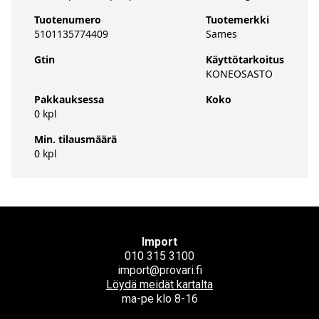
Tuotenumero
Tuotemerkki
5101135774409
Sames
Gtin
Käyttötarkoitus
KONEOSASTO
Pakkauksessa
Koko
0 kpl
Min. tilausmäärä
0 kpl
Import
010 315 3100
import@provari.fi
Löydä meidät kartalta
ma-pe klo 8-16