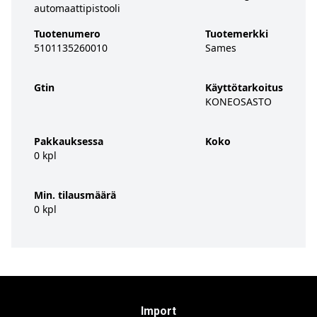
automaattipistooli
Tuotenumero
Tuotemerkki
5101135260010
Sames
Gtin
Käyttötarkoitus
KONEOSASTO
Pakkauksessa
Koko
0 kpl
Min. tilausmäärä
0 kpl
Import