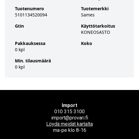
Tuotenumero
Tuotemerkki
5101134520094
Sames
Gtin
Käyttötarkoitus
KONEOSASTO
Pakkauksessa
Koko
0 kpl
Min. tilausmäärä
0 kpl
Import
010 315 3100
import@provari.fi
Löydä meidät kartalta
ma-pe klo 8-16