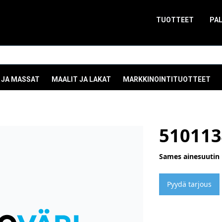
TUOTTEET
PA
 JA MASSAT
MAALIT JA LAKAT
MARKKINOINTITUOTTEET
510113
Sames ainesuutin 
Pyydä tarjous