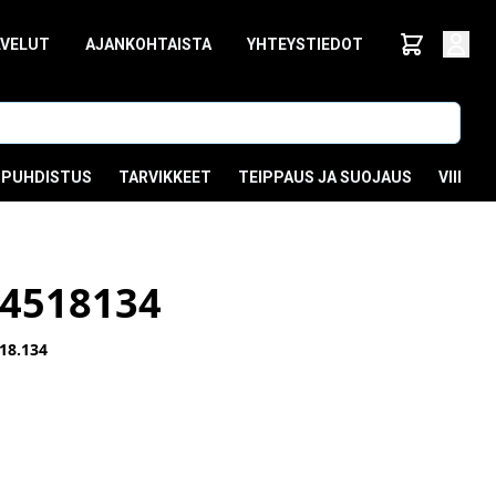
LVELUT
AJANKOHTAISTA
YHTEYSTIEDOT
PUHDISTUS
TARVIKKEET
TEIPPAUS JA SUOJAUS
VIIMEI
4518134
18.134