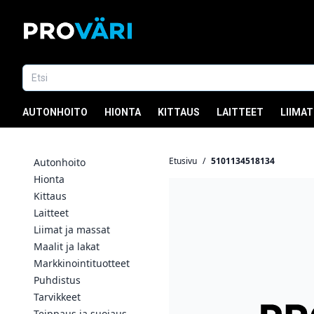
AUTONHOITO
HIONTA
KITTAUS
LAITTEET
LIIMAT
Etusivu
/
5101134518134
Autonhoito
Hionta
Kittaus
Laitteet
Liimat ja massat
Maalit ja lakat
Markkinointituotteet
Puhdistus
Tarvikkeet
Teippaus ja suojaus