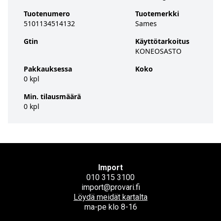
Tuotenumero
Tuotemerkki
5101134514132
Sames
Gtin
Käyttötarkoitus
KONEOSASTO
Pakkauksessa
Koko
0 kpl
Min. tilausmäärä
0 kpl
Import
010 315 3100
import@provari.fi
Löydä meidät kartalta
ma-pe klo 8-16