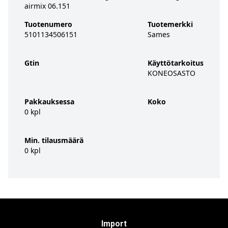
airmix 06.151
Tuotenumero
Tuotemerkki
5101134506151
Sames
Gtin
Käyttötarkoitus
KONEOSASTO
Pakkauksessa
Koko
0 kpl
Min. tilausmäärä
0 kpl
Import