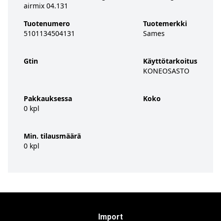
airmix 04.131
Tuotenumero
Tuotemerkki
5101134504131
Sames
Gtin
Käyttötarkoitus
KONEOSASTO
Pakkauksessa
Koko
0 kpl
Min. tilausmäärä
0 kpl
Import