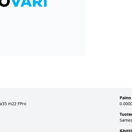
Paino
a35 m22 FPro
0.000
Tuote
Same
Käytt