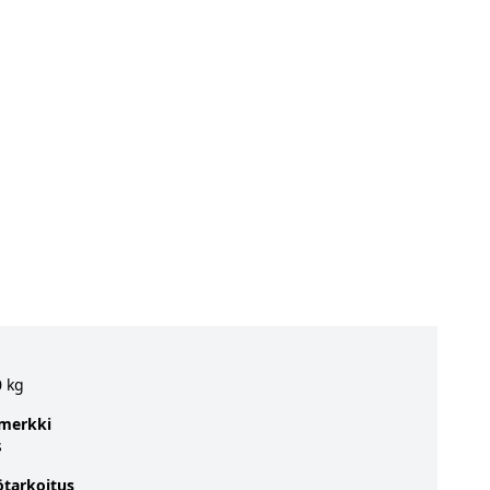
0 kg
merkki
s
ötarkoitus