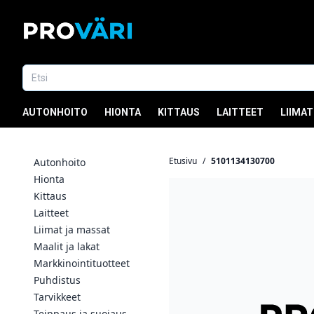
AUTONHOITO
HIONTA
KITTAUS
LAITTEET
LIIMAT
Etusivu
/
5101134130700
Autonhoito
Hionta
Kittaus
Laitteet
Liimat ja massat
Maalit ja lakat
Markkinointituotteet
Puhdistus
Tarvikkeet
Teippaus ja suojaus