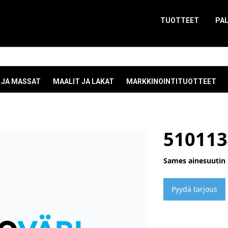
TUOTTEET
PA
 JA MASSAT
MAALIT JA LAKAT
MARKKINOINTITUOTTEET
510113
Sames ainesuutin
Pyydä tarjous