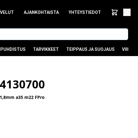
LVELUT
AJANKOHTAISTA
YHTEYSTIEDOT
PUHDISTUS
TARVIKKEET
TEIPPAUS JA SUOJAUS
VIIMEI
4130700
 1,8mm a35 m22 FPro