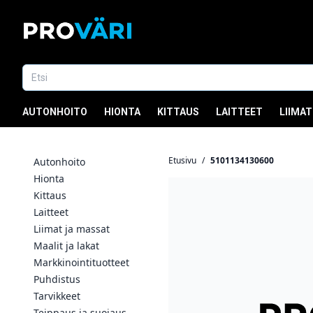
AUTONHOITO
HIONTA
KITTAUS
LAITTEET
LIIMAT
Etusivu
/
5101134130600
Autonhoito
Hionta
Kittaus
Laitteet
Liimat ja massat
Maalit ja lakat
Markkinointituotteet
Puhdistus
Tarvikkeet
Teippaus ja suojaus