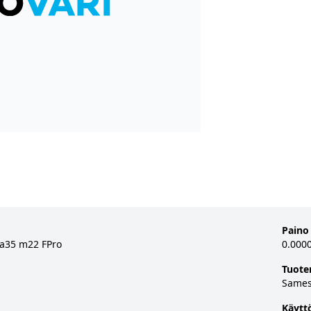
Paino
a35 m22 FPro
0.000
Tuote
Same
Käytt