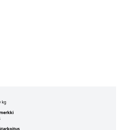
0 kg
merkki
s
ötarkoitus