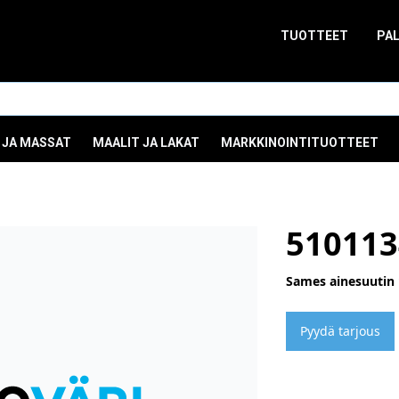
TUOTTEET
PA
 JA MASSAT
MAALIT JA LAKAT
MARKKINOINTITUOTTEET
510113
Sames ainesuutin
Pyydä tarjous