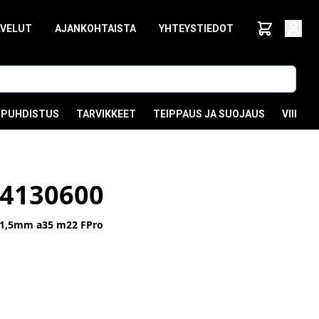
LVELUT
AJANKOHTAISTA
YHTEYSTIEDOT
PUHDISTUS
TARVIKKEET
TEIPPAUS JA SUOJAUS
VIIMEI
4130600
 1,5mm a35 m22 FPro