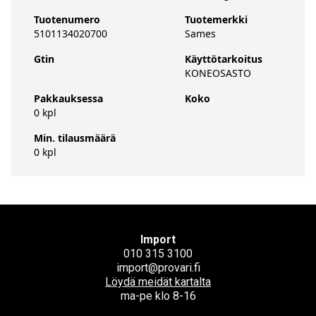
Tuotenumero
Tuotemerkki
5101134020700
Sames
Gtin
Käyttötarkoitus
KONEOSASTO
Pakkauksessa
Koko
0 kpl
Min. tilausmäärä
0 kpl
Import
010 315 3100
import@provari.fi
Löydä meidät kartalta
ma-pe klo 8-16