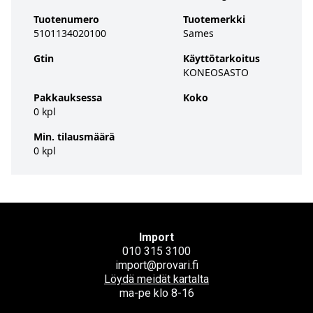
Tuotenumero
Tuotemerkki
5101134020100
Sames
Gtin
Käyttötarkoitus
KONEOSASTO
Pakkauksessa
Koko
0 kpl
Min. tilausmäärä
0 kpl
Import
010 315 3100
import@provari.fi
Löydä meidät kartalta
ma-pe klo 8-16