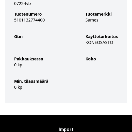
0722-lvb
Tuotenumero
Tuotemerkki
5101132774400
Sames
Gtin
Käyttötarkoitus
KONEOSASTO
Pakkauksessa
Koko
0 kpl
Min. tilausmäärä
0 kpl
Import