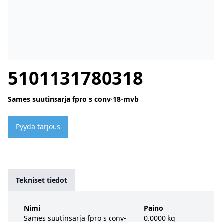
5101131780318
Sames suutinsarja fpro s conv-18-mvb
Pyydä tarjous
Tekniset tiedot
Nimi
Paino
Sames suutinsarja fpro s conv-
0.0000 kg