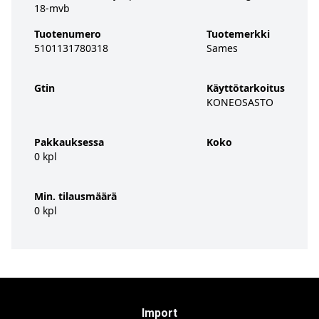
18-mvb
Tuotenumero
Tuotemerkki
5101131780318
Sames
Gtin
Käyttötarkoitus
KONEOSASTO
Pakkauksessa
Koko
0 kpl
Min. tilausmäärä
0 kpl
Import