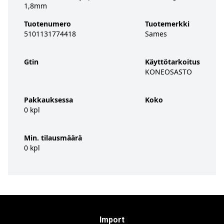
1,8mm
Tuotenumero
Tuotemerkki
5101131774418
Sames
Gtin
Käyttötarkoitus
KONEOSASTO
Pakkauksessa
Koko
0 kpl
Min. tilausmäärä
0 kpl
Import