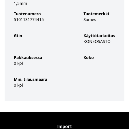
1,5mm
Tuotenumero
Tuotemerkki
5101131774415
Sames
Gtin
Käyttötarkoitus
KONEOSASTO
Pakkauksessa
Koko
0 kpl
Min. tilausmäärä
0 kpl
Import