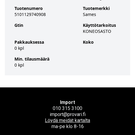
Tuotenumero
Tuotemerkki
5101129740908
Sames
Gtin
Käyttötarkoitus
KONEOSASTO
Pakkauksessa
Koko
0 kpl
Min. tilausmäärä
0 kpl
Import
010 315 3100
import@provari.fi
Löydä meidät kartalta
ma-pe klo 8-16