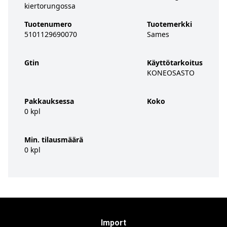
kiertorungossa
Tuotenumero
Tuotemerkki
5101129690070
Sames
Gtin
Käyttötarkoitus
KONEOSASTO
Pakkauksessa
Koko
0 kpl
Min. tilausmäärä
0 kpl
Import