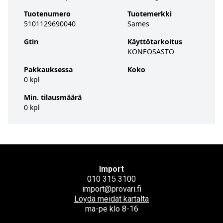
Tuotenumero
Tuotemerkki
5101129690040
Sames
Gtin
Käyttötarkoitus
KONEOSASTO
Pakkauksessa
Koko
0 kpl
Min. tilausmäärä
0 kpl
Import
010 315 3100
import@provari.fi
Löydä meidät kartalta
ma-pe klo 8-16