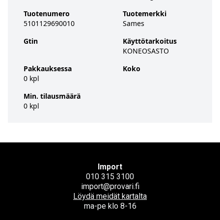
Tuotenumero
Tuotemerkki
5101129690010
Sames
Gtin
Käyttötarkoitus
KONEOSASTO
Pakkauksessa
Koko
0 kpl
Min. tilausmäärä
0 kpl
Import
010 315 3100
import@provari.fi
Löydä meidät kartalta
ma-pe klo 8-16