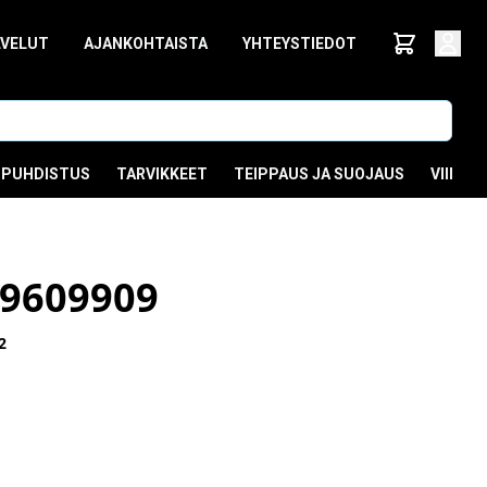
LVELUT
AJANKOHTAISTA
YHTEYSTIEDOT
PUHDISTUS
TARVIKKEET
TEIPPAUS JA SUOJAUS
VIIMEI
9609909
2