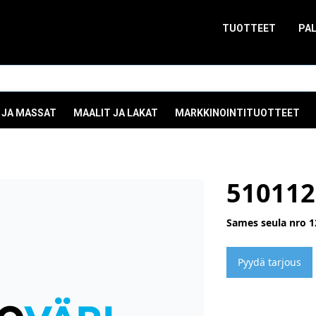
TUOTTEET
PA
 JA MASSAT
MAALIT JA LAKAT
MARKKINOINTITUOTTEET
510112
Sames seula nro 1
Pyydä tarjous