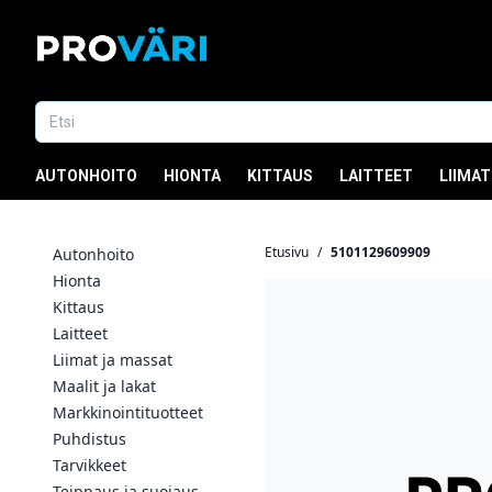
AUTONHOITO
HIONTA
KITTAUS
LAITTEET
LIIMAT
Etusivu
/
5101129609909
Autonhoito
Hionta
Kittaus
Laitteet
Liimat ja massat
Maalit ja lakat
Markkinointituotteet
Puhdistus
Tarvikkeet
Teippaus ja suojaus