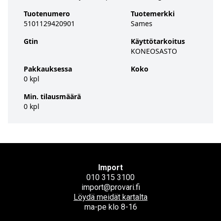
Tuotenumero
Tuotemerkki
5101129420901
Sames
Gtin
Käyttötarkoitus
KONEOSASTO
Pakkauksessa
Koko
0 kpl
Min. tilausmäärä
0 kpl
Import
010 315 3100
import@provari.fi
Löydä meidät kartalta
ma-pe klo 8-16