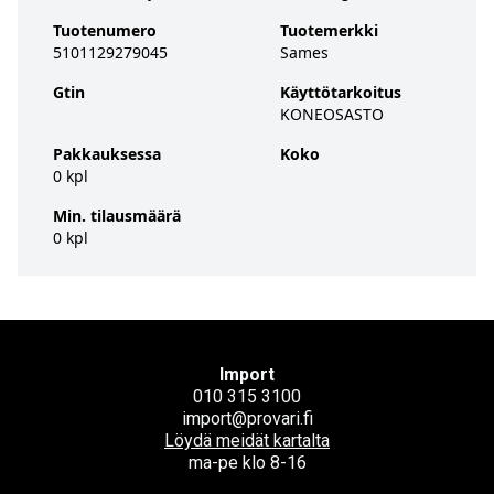
Tuotenumero
Tuotemerkki
5101129279045
Sames
Gtin
Käyttötarkoitus
KONEOSASTO
Pakkauksessa
Koko
0 kpl
Min. tilausmäärä
0 kpl
Import
010 315 3100
import@provari.fi
Löydä meidät kartalta
ma-pe klo 8-16