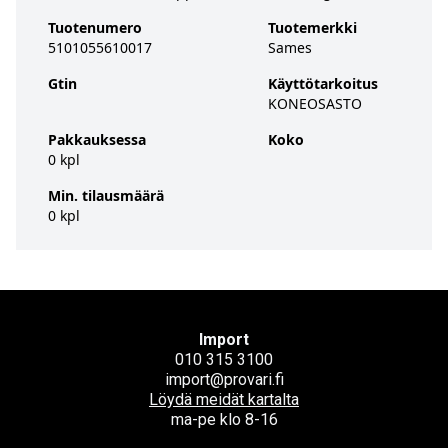
Tuotenumero
Tuotemerkki
5101055610017
Sames
Gtin
Käyttötarkoitus
KONEOSASTO
Pakkauksessa
Koko
0 kpl
Min. tilausmäärä
0 kpl
Import
010 315 3100
import@provari.fi
Löydä meidät kartalta
ma-pe klo 8-16