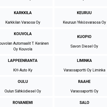
KARKKILA
KEURUU
Karkkilan Varaosa Oy
Keuruun Ykkösvaraosa Oy
KOUVOLA
KUOPIO
ouvolan Automaalit T. Keränen
Savon Diesel Oy
Oy Kouvola
LAPPEENRANTA
LIMINKA
KH-Auto Ky
Varaosaportti Oy Liminka
OULU
RAAHE
Oulun Sähködiesel Oy
Varaosaportti Oy
ROVANIEMI
SALO