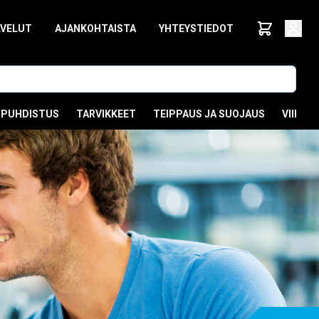
LVELUT
AJANKOHTAISTA
YHTEYSTIEDOT
PUHDISTUS
TARVIKKEET
TEIPPAUS JA SUOJAUS
VIIMEI