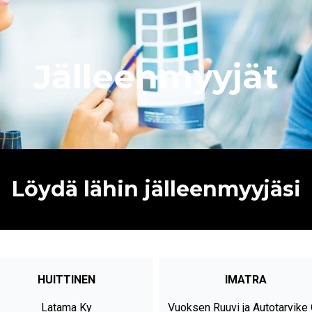
Jälleenmyyjät
Löydä lähin jälleenmyyjäsi
HUITTINEN
IMATRA
Latama Ky
Vuoksen Ruuvi ja Autotarvike